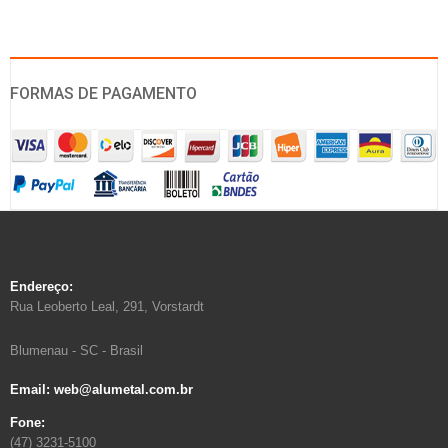
FORMAS DE PAGAMENTO
Endereço:
Rua Leoberto Leal, 291, Vorstardt
Blumenau - SC - Brasil
Email: web@alumetal.com.br
Fone:
(47) 3231-5100