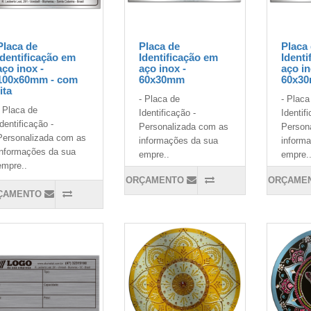
Placa de
Placa de
Placa
Identificação em
Identificação em
Identi
aço inox -
aço inox -
aço in
100x60mm - com
60x30mm
60x30
fita
- Placa de
- Placa
- Placa de
Identificação -
Identif
Identificação -
Personalizada com as
Person
Personalizada com as
informações da sua
inform
informações da sua
empre..
empre.
empre..
ORÇAMENTO
ORÇAME
ÇAMENTO