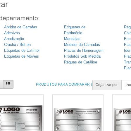
ar
departamento:
Abridor de Garrafas
Etiquetas de
Rég
Adesivos
Patrimônio
Cal
Anodização
Mandalas
Esc
Crachá / Botton
Medidor de Camadas
Pla
Etiquetas de Extintor
Placas de Homenagem
Iden
Etiquetas de Moveis
Produtos Sob Medida
Pla
Réguas de Catálise
Tra
Pla
PRODUTOS PARA COMPARAR (0)
Organizar por: