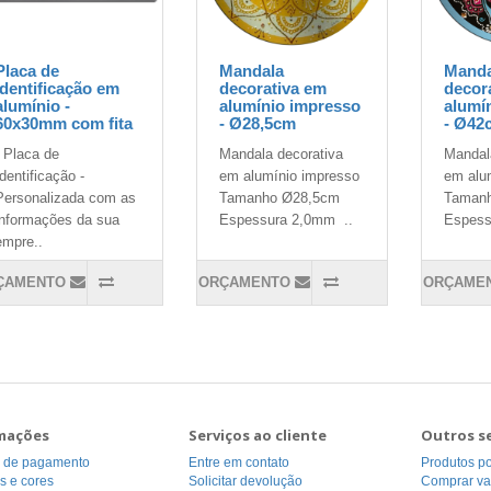
Placa de
Mandala
Manda
Identificação em
decorativa em
decor
alumínio -
alumínio impresso
alumí
60x30mm com fita
- Ø28,5cm
- Ø42
- Placa de
Mandala decorativa
Mandal
Identificação -
em alumínio impresso
em alu
Personalizada com as
Tamanho Ø28,5cm
Taman
informações da sua
Espessura 2,0mm ..
Espess
empre..
ÇAMENTO
ORÇAMENTO
ORÇAME
mações
Serviços ao cliente
Outros s
 de pagamento
Entre em contato
Produtos p
s e cores
Solicitar devolução
Comprar va