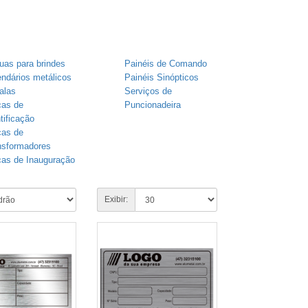
uas para brindes
Painéis de Comando
endários metálicos
Painéis Sinópticos
alas
Serviços de
cas de
Puncionadeira
tificação
cas de
nsformadores
cas de Inauguração
Exibir: