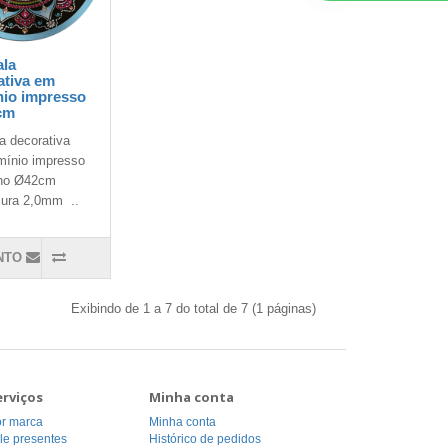
la
ativa em
nio impresso
cm
a decorativa
mínio impresso
ho Ø42cm
ura 2,0mm ..
NTO
Exibindo de 1 a 7 do total de 7 (1 páginas)
erviços
Minha conta
or marca
Minha conta
le presentes
Histórico de pedidos