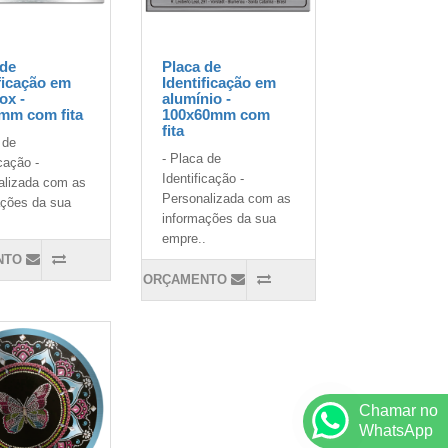
 de
Placa de
ficação em
Identificação em
ox -
alumínio -
mm com fita
100x60mm com
fita
 de
- Placa de
icação -
Identificação -
alizada com as
Personalizada com as
ações da sua
informações da sua
.
empre..
NTO
ORÇAMENTO
Chamar no
WhatsApp