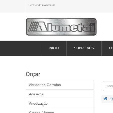
Bem vindo a Alumetal
INICIO
SOBRE NÓS
L
Orçar
Abridor de Garrafas
Adesivos
O
Anodização
Crachá / Botton