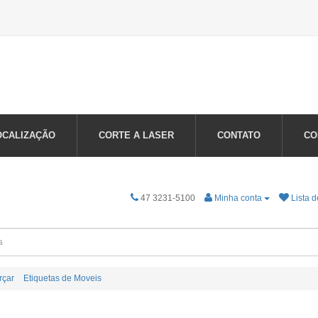
OCALIZAÇÃO
CORTE A LASER
CONTATO
CO
47 3231-5100
Minha conta
Lista d
rçar
Etiquetas de Moveis