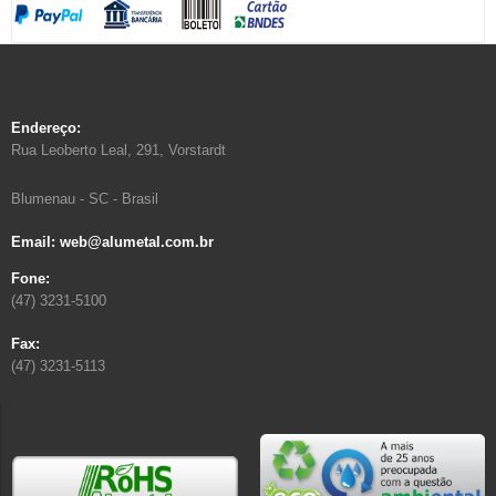
Endereço:
Rua Leoberto Leal, 291, Vorstardt
Blumenau - SC - Brasil
Email: web@alumetal.com.br
Fone:
(47) 3231-5100
Fax:
(47) 3231-5113