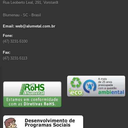
Rua Leoberto Leal, 291, Vorstardt
Blumenau - SC - Brasil
Email: web@alumetal.com.br
Fone:
(47) 3231-5100
Fax:
(47) 3231-5113