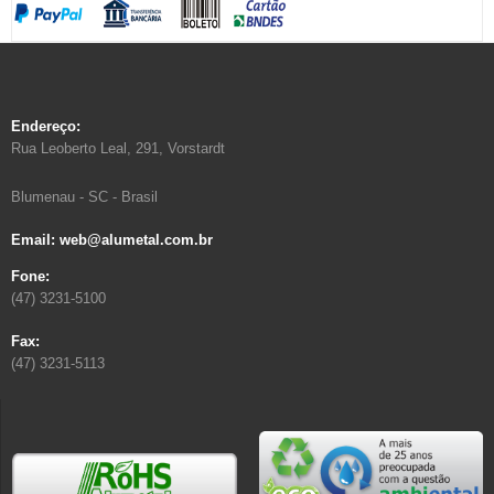
Endereço:
Rua Leoberto Leal, 291, Vorstardt
Blumenau - SC - Brasil
Email: web@alumetal.com.br
Fone:
(47) 3231-5100
Fax:
(47) 3231-5113