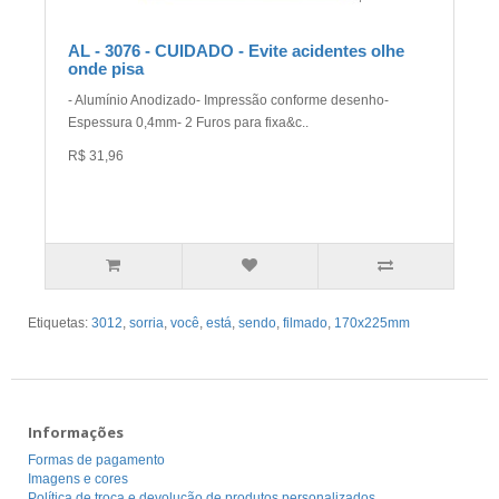
AL - 3076 - CUIDADO - Evite acidentes olhe
onde pisa
- Alumínio Anodizado- Impressão conforme desenho-
Espessura 0,4mm- 2 Furos para fixa&c..
R$ 31,96
Etiquetas:
3012
,
sorria
,
você
,
está
,
sendo
,
filmado
,
170x225mm
Informações
Formas de pagamento
Imagens e cores
Política de troca e devolução de produtos personalizados