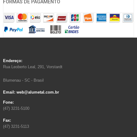
FORMAS DE PAGAMENTO
Endereço:
Rua Leoberto Leal, 291, Vorstardt
Blumenau - SC - Brasil
Email: web@alumetal.com.br
Fone:
(47) 3231-5100
Fax:
(47) 3231-5113