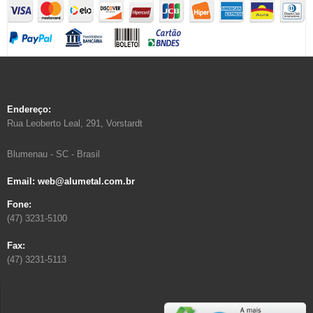
Endereço:
Rua Leoberto Leal, 291, Vorstardt
Blumenau - SC - Brasil
Email: web@alumetal.com.br
Fone:
(47) 3231-5100
Fax:
(47) 3231-5113