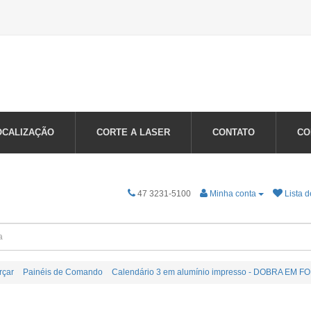
OCALIZAÇÃO
CORTE A LASER
CONTATO
CO
47 3231-5100
Minha conta
Lista d
rçar
Painéis de Comando
Calendário 3 em alumínio impresso - DOBRA EM F