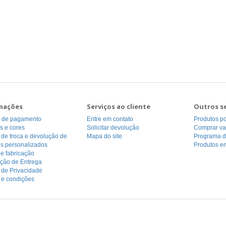
mações
Serviços ao cliente
Outros s
 de pagamento
Entre em contato
Produtos p
s e cores
Solicitar devolução
Comprar va
a de troca e devolução de
Mapa do site
Programa de
os personalizados
Produtos e
e fabricação
ação de Entrega
a de Privacidade
 e condições