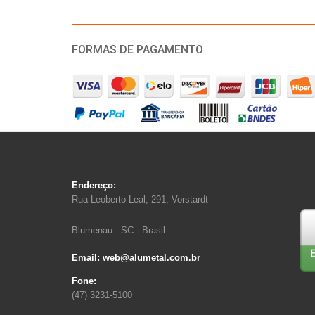
FORMAS DE PAGAMENTO
Endereço:
Rua Leoberto Leal, 291, Vorstardt
Blumenau - SC - Brasil
Email: web@alumetal.com.br
Fone:
(47) 3231-5100