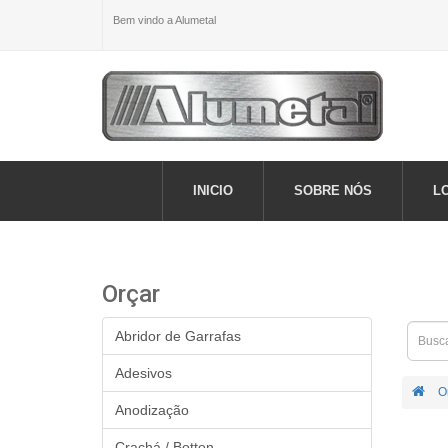
Bem vindo a Alumetal
INICIO
SOBRE NÓS
L
Orçar
Abridor de Garrafas
Adesivos
O
Anodização
Crachá / Botton