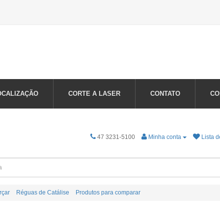
OCALIZAÇÃO
CORTE A LASER
CONTATO
CO
47 3231-5100
Minha conta
Lista d
rçar
Réguas de Catálise
Produtos para comparar