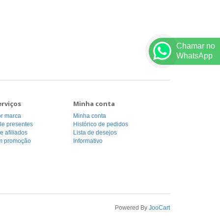
Chamar no
WhatsApp
erviços
Minha conta
or marca
Minha conta
le presentes
Histórico de pedidos
 afiliados
Lista de desejos
m promoção
Informativo
Powered By
JooCart