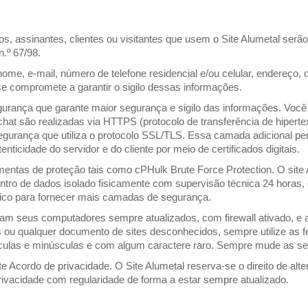
s, assinantes, clientes ou visitantes que usem o Site Alumetal serã
.º 67/98.
nome, e-mail, número de telefone residencial e/ou celular, endereço
 se compromete a garantir o sigilo dessas informações.
egurança que garante maior segurança e sigilo das informações. Você n
chat são realizadas via HTTPS (protocolo de transferência de hiper
urança que utiliza o protocolo SSL/TLS. Essa camada adicional pe
nticidade do servidor e do cliente por meio de certificados digitais.
amentas de proteção tais como cPHulk Brute Force Protection. O site
tro de dados isolado fisicamente com supervisão técnica 24 horas, 
ico para fornecer mais camadas de segurança.
eus computadores sempre atualizados, com firewall ativado, e ante
ou qualquer documento de sites desconhecidos, sempre utilize as fe
sculas e minúsculas e com algum caractere raro. Sempre mude as s
e Acordo de privacidade. O Site Alumetal reserva-se o direito de alt
ivacidade com regularidade de forma a estar sempre atualizado.