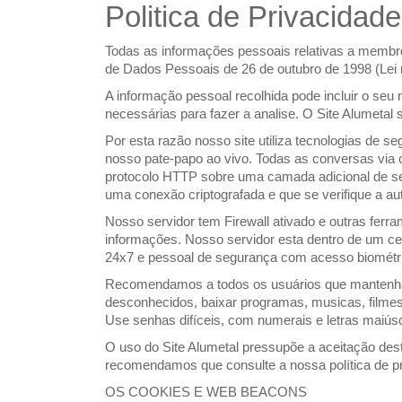
Politica de Privacidade
Todas as informações pessoais relativas a membro
de Dados Pessoais de 26 de outubro de 1998 (Lei n
A informação pessoal recolhida pode incluir o seu 
necessárias para fazer a analise. O Site Alumetal
Por esta razão nosso site utiliza tecnologias de s
nosso pate-papo ao vivo. Todas as conversas via 
protocolo HTTP sobre uma camada adicional de seg
uma conexão criptografada e que se verifique a aute
Nosso servidor tem Firewall ativado e outras ferr
informações. Nosso servidor esta dentro de um cen
24x7 e pessoal de segurança com acesso biométr
Recomendamos a todos os usuários que mantenham s
desconhecidos, baixar programas, musicas, filmes 
Use senhas difíceis, com numerais e letras maiú
O uso do Site Alumetal pressupõe a aceitação dest
recomendamos que consulte a nossa política de pr
OS COOKIES E WEB BEACONS