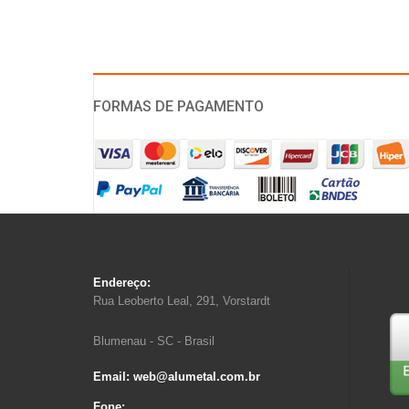
FORMAS DE PAGAMENTO
Endereço:
Rua Leoberto Leal, 291, Vorstardt
Blumenau - SC - Brasil
Email: web@alumetal.com.br
Fone: