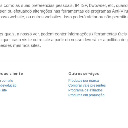
s como as suas preferências pessoais, IP, ISP, bwowser, etc, quand
er, ou efetuando alterações nas ferramentas de programas Anti-Virus
osso website, ou outros websites. Isso poderá afetar ou não permitir
 os quais, a nosso ver, podem conter informações / ferramentas úteis 
lo que, caso visite outro site a partir do nosso deverá ler a polític
e nesses mesmos sites.
os ao cliente
Outros serviços
 contato
Produtos por marca
r devolução
Comprar vale presentes
 site
Programa de afiliados
Produtos em promoção