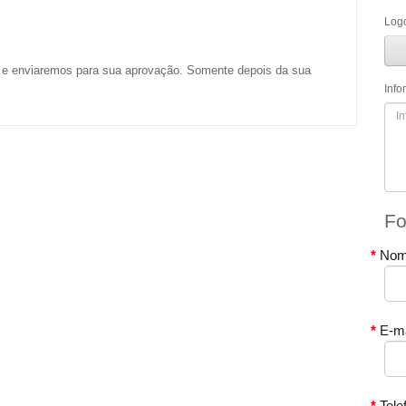
Logo
 e enviaremos para sua aprovação. Somente depois da sua
Inf
Fo
Nom
E-ma
Tele