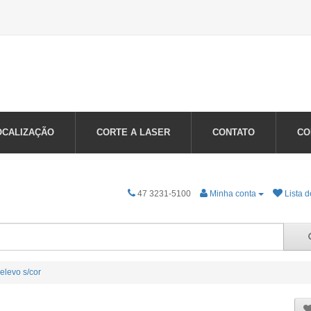
OCALIZAÇÃO
CORTE A LASER
CONTATO
CO
47 3231-5100
Minha conta
Lista d
elevo s/cor