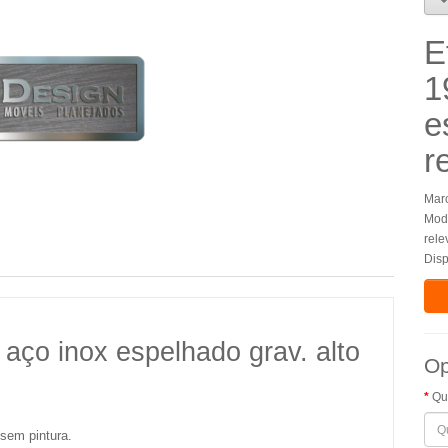
E
1
e
r
Mar
Mode
rele
Disp
 aço inox espelhado grav. alto
Op
Qu
sem pintura.