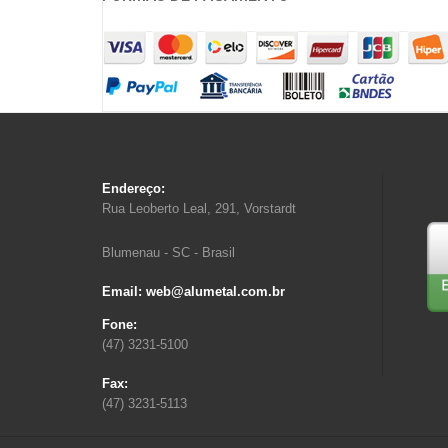
Endereço:
Rua Leoberto Leal, 291, Vorstardt
Blumenau - SC - Brasil
Email: web@alumetal.com.br
Fone:
(47) 3231-5100
Fax:
(47) 3231-5113