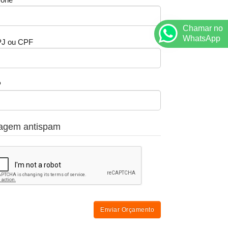
Chamar no
WhatsApp
J ou CPF
P
agem antispam
Enviar Orçamento