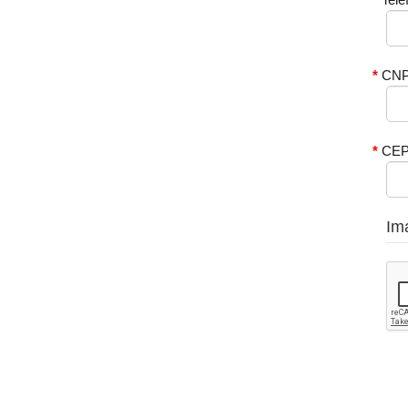
CNP
CE
Im