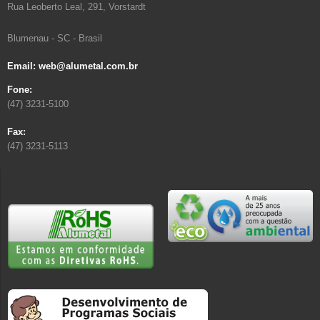
Rua Leoberto Leal, 291, Vorstardt
Blumenau - SC - Brasil
Email: web@alumetal.com.br
Fone:
(47) 3231-5100
Fax:
(47) 3231-5113